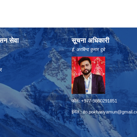
ासन सेवा
सूचना अधिकारी
ई. अरबिन्द कुमार दुबे
ा
र
फोन: +977-9860291851
ईमेल :
ito.pokhariyamun@gmail.