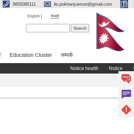
9855085111
ito.pokhariyamun@gmail.com
English
नेपाली
Search form
Search
ी
Education Cluster
सम्पर्क
Notice health
Notice
राजस्