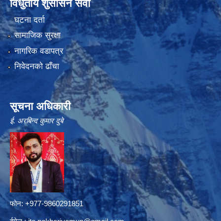
विधुतीय शुसासन सेवा
घटना दर्ता
सामाजिक सुरक्षा
नागरिक वडापत्र
निवेदनको ढाँचा
सूचना अधिकारी
ई. अरबिन्द कुमार दुबे
फोन: +977-9860291851