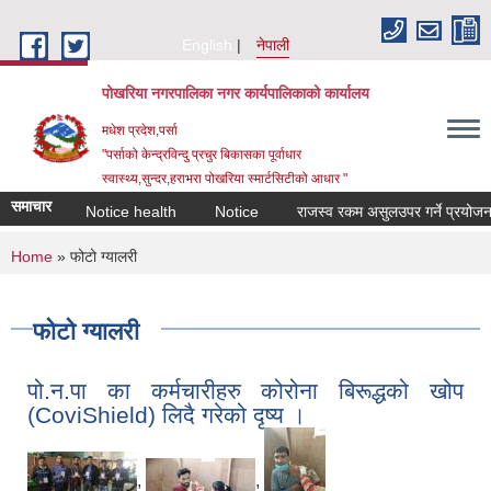
Skip to main content
English
नेपाली
पोखरिया नगरपालिका नगर कार्यपालिकाको कार्यालय
मधेश प्रदेश,पर्सा
"पर्साको केन्द्रविन्दु प्रचुर बिकासका पूर्वाधार
स्वास्थ्य,सुन्दर,हराभरा पोखरिया स्मार्टसिटीको आधार "
समाचार
Notice health
Notice
राजस्व रकम असुलउपर गर्ने प्रयोजनार्थ 
You are here
Home
» फोटो ग्यालरी
फोटो ग्यालरी
पो.न.पा का कर्मचारीहरु कोरोना बिरूद्धको खोप
(CoviShield) लिदै गरेको दृष्य ।
,
,