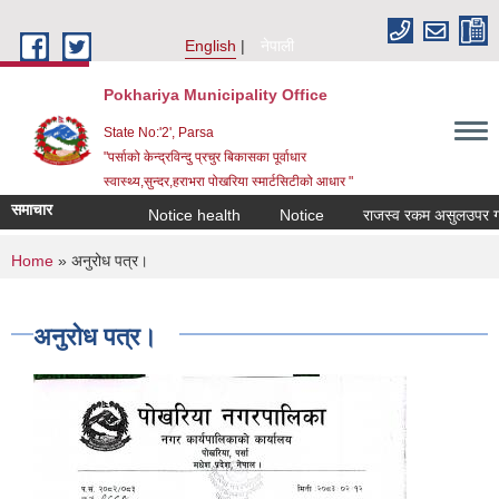
Skip to main content
English
नेपाली
Pokhariya Municipality Office
State No:'2', Parsa
"पर्साको केन्द्रविन्दु प्रचुर बिकासका पूर्वाधार
स्वास्थ्य,सुन्दर,हराभरा पोखरिया स्मार्टसिटीको आधार "
समाचार
Notice health
Notice
राजस्व रकम असुलउपर गर्ने प
You are here
Home
» अनुरोध पत्र।
अनुरोध पत्र।