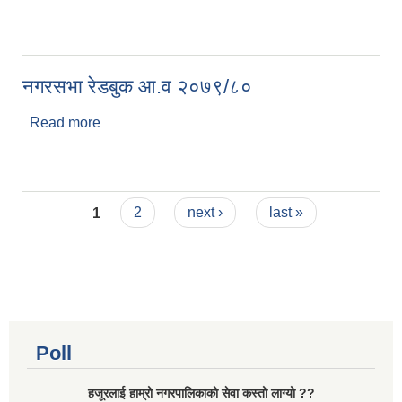
नगरसभा रेडबुक आ.व २०७९/८०
Read more
about नगरसभा रेडबुक आ.व २०७९/८०
Pages
1
2
next ›
last »
Poll
हजूरलाई हाम्रो नगरपालिकाको सेवा कस्तो लाग्यो ??