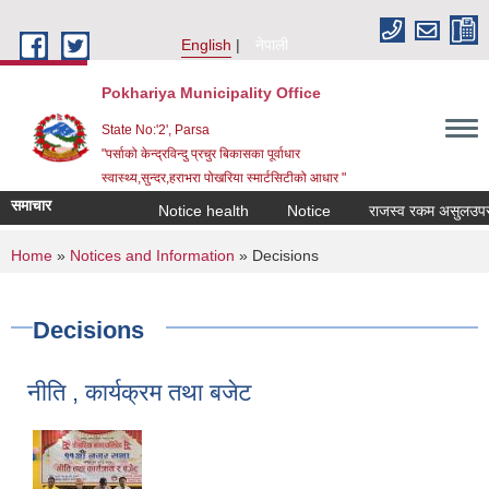
Skip to main content
English
नेपाली
Pokhariya Municipality Office
State No:'2', Parsa
"पर्साको केन्द्रविन्दु प्रचुर बिकासका पूर्वाधार
स्वास्थ्य,सुन्दर,हराभरा पोखरिया स्मार्टसिटीको आधार "
समाचार
Notice health
Notice
राजस्व रकम असुलउपर गर्ने 
You are here
Home
»
Notices and Information
» Decisions
Decisions
नीति , कार्यक्रम तथा बजेट