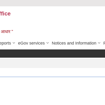
fice
को आधार "
eports
eGov services
Notices and Information