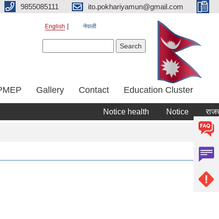
9855085111
ito.pokhariyamun@gmail.com
English
नेपाली
Search form
Search
PMEP
Gallery
Contact
Education Cluster
Notice health
Notice
राजस्व र