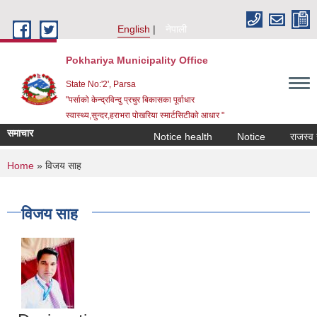
Skip to main content
English
नेपाली
Pokhariya Municipality Office
State No:'2', Parsa
"पर्साको केन्द्रविन्दु प्रचुर बिकासका पूर्वाधार
स्वास्थ्य,सुन्दर,हराभरा पोखरिया स्मार्टसिटीको आधार "
समाचार
Notice health
Notice
राजस्व रकम
You are here
Home
» विजय साह
विजय साह