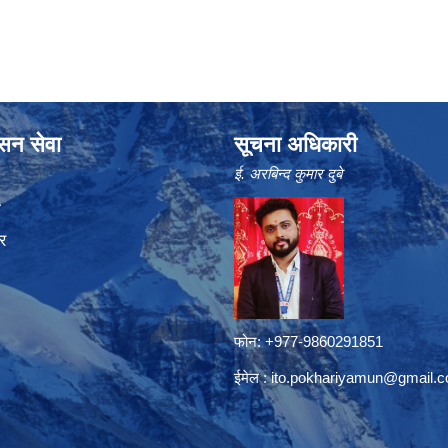
ासन सेवा
सूचना अधिकारी
ई. अरबिन्द कुमार दुबे
ा
र
फोन: +977-9860291851
ईमेल :
ito.pokhariyamun@gmail.