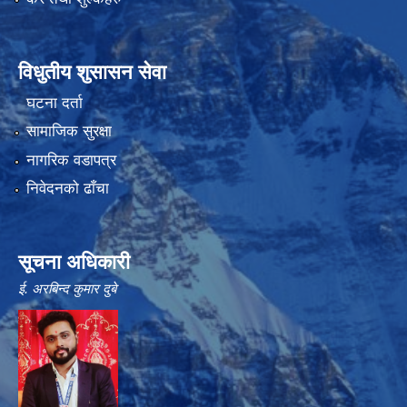
विधुतीय शुसासन सेवा
घटना दर्ता
सामाजिक सुरक्षा
नागरिक वडापत्र
निवेदनको ढाँचा
सूचना अधिकारी
ई. अरबिन्द कुमार दुबे