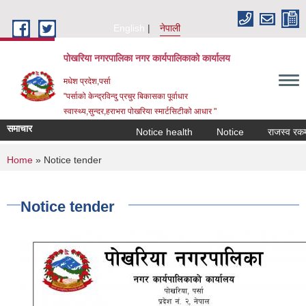
Skip to main content
English
नेपाली
पोखरिया नगरपालिका नगर कार्यपालिकाको कार्यालय
मधेश प्रदेश,पर्सा
"पर्साको केन्द्रविन्दु प्रचुर बिकासका पूर्वाधार
स्वास्थ्य,सुन्दर,हराभरा पोखरिया स्मार्टसिटीको आधार "
समाचार
Notice health
Notice
राजस्व रकम असु
You are here
Home
» Notice tender
Notice tender